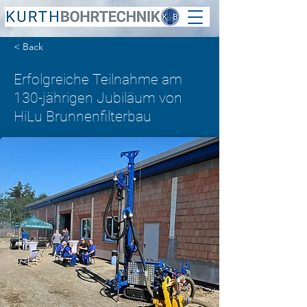
< Back
Erfolgreiche Teilnahme am
130-jährigen Jubiläum von
HiLu Brunnenfilterbau