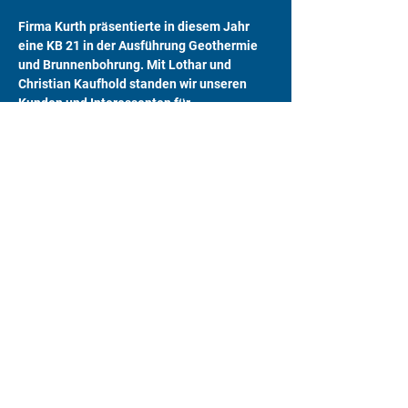
Firma Kurth präsentierte in diesem Jahr 
eine KB 21 in der Ausführung Geothermie 
und Brunnenbohrung. Mit Lothar und 
Christian Kaufhold standen wir unseren 
Kunden und Interessenten für 
aufschlussreiche und interessante 
Gespräche zur Verfügung.
Wir danken den Organisatoren für die 
gelungene Veranstaltung sowie der Firma 
Rentsch und Balke GmbH & Co, KG für die 
Bereitstellung des Bohrgeräts zur 
Präsentation.
Previous
Next