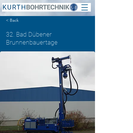
< Back
32. Bad Dübener
Brunnenbauertage