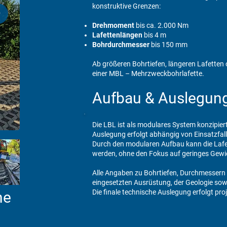
konstruktive Grenzen:
Drehmoment
bis ca. 2.000 Nm
Lafettenlängen
bis 4 m
Bohrdurchmesser
bis 150 mm
Ab größeren Bohrtiefen, längeren Lafette
einer MBL – Mehrzweckbohrlafette.
Aufbau & Auslegun
Die LBL ist als modulares System konzipier
Auslegung erfolgt abhängig von Einsatzfal
Durch den modularen Aufbau kann die Lafe
werden, ohne den Fokus auf geringes Gewi
Alle Angaben zu Bohrtiefen, Durchmessern
eingesetzten Ausrüstung, der Geologie sow
Die finale technische Auslegung erfolgt p
he