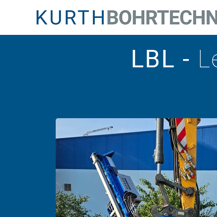
LBL -
L